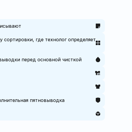
писывают
у сортировки, где технолог определяет
овыводки перед основной чисткой
полнительная пятновыводка