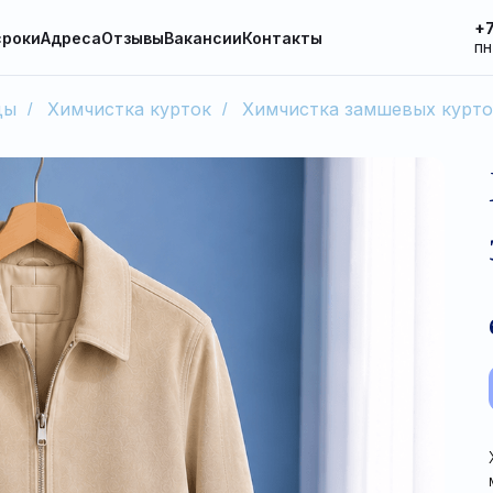
+7
сроки
Адреса
Отзывы
Вакансии
Контакты
пн
ды
Химчистка курток
Химчистка замшевых курто
/
/