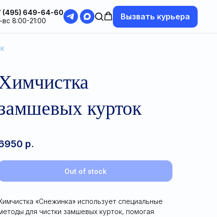
 (495) 649-64-60
Вызвать курьера
-вс 8:00-21:00
к
Химчистка
замшевых курток
6950
р.
Out of stock
Химчистка «Снежинка» использует специальные
методы для чистки замшевых курток, помогая