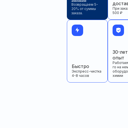
доста
Возвращаем 5-
При зака
20% от суммы
500 ₽
заказа.
30-ле
опыт
Работаем
Быстро
го на не
Экспресс-чистка
оборудо
4-8 часов
химии