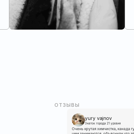
ОТЗЫВЫ
yury vajnov
Знаток города 21 уровня
Очень крутая химчистка, канада г
чем занимаются, объяснили что э