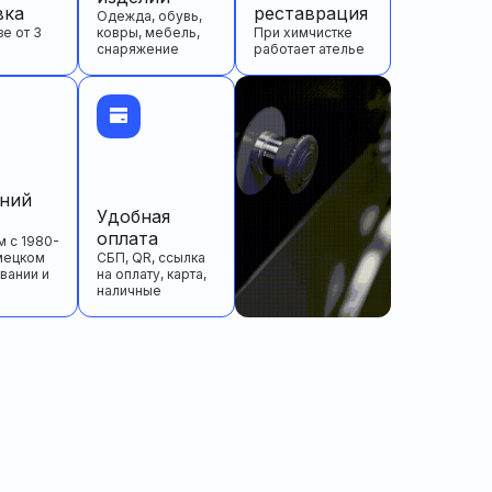
вка
реставрация
Одежда, обувь,
зе от 3
ковры, мебель,
При химчистке
снаряжение
работает ателье
тний
Удобная
оплата
 с 1980-
мецком
СБП, QR, ссылка
вании и
на оплату, карта,
наличные