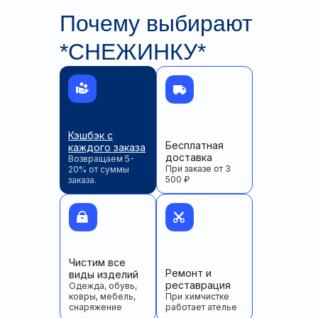
Почему выбирают
*СНЕЖИНКУ*
Кэшбэк с
Бесплатная
каждого заказа
доставка
Возвращаем 5-
При заказе от 3
20% от суммы
500 ₽
заказа.
Чистим все
Ремонт и
виды изделий
реставрация
Одежда, обувь,
ковры, мебель,
При химчистке
снаряжение
работает ателье