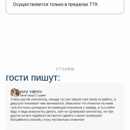
Осуществляется только в пределах ТТК
ОТЗЫВЫ
гости пишут:
yury vajnov
Знаток города 21 уровня
Очень крутая химчистка, канада гус как новый стал после их работы, и
девушки понимают чем занимаются, объяснили что этикетки на моем
гусе это лишь шильдики не имеющие отношение к правда, а пух любит
воду и надо аквачистку делать, хотя ни Цумовская химчистка, ни три
других ничего подобного не смогли сделать с моим пуховиком!
Волшебники спасибо, стану постоянным клиентом!