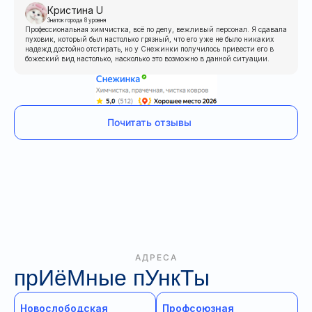
Кристина U
Знаток города 8 уровня
Профессиональная химчистка, всё по делу, вежливый персонал. Я сдавала
пуховик, который был настолько грязный, что его уже не было никаких
надежд достойно отстирать, но у Снежинки получилось привести его в
божеский вид настолько, насколько это возможно в данной ситуации.
Почитать отзывы
АДРЕСА
прИёМные пУнкТы
Новослободская
Профсоюзная