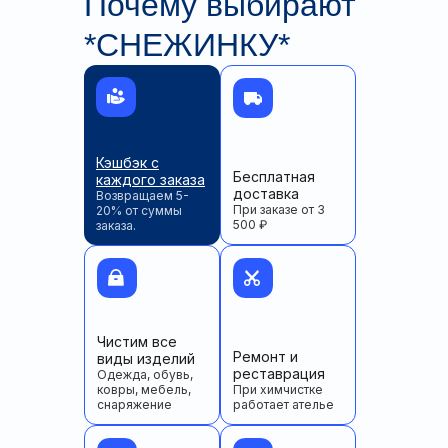
Почему выбирают
*СНЕЖИНКУ*
Кэшбэк с
Бесплатная
каждого заказа
доставка
Возвращаем 5-
При заказе от 3
20% от суммы
500 ₽
заказа.
Чистим все
Ремонт и
виды изделий
реставрация
Одежда, обувь,
ковры, мебель,
При химчистке
снаряжение
работает ателье