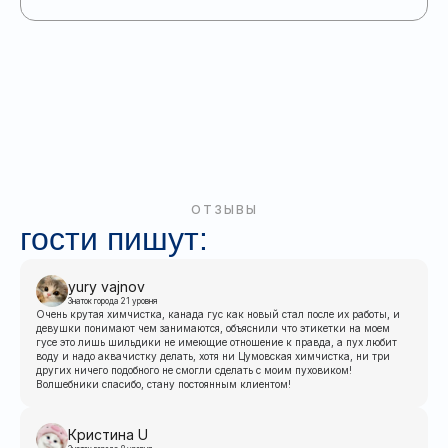
ОТЗЫВЫ
гости пишут:
yury vajnov
Знаток города 21 уровня
Очень крутая химчистка, канада гус как новый стал после их работы, и
девушки понимают чем занимаются, объяснили что этикетки на моем
гусе это лишь шильдики не имеющие отношение к правда, а пух любит
воду и надо аквачистку делать, хотя ни Цумовская химчистка, ни три
других ничего подобного не смогли сделать с моим пуховиком!
Волшебники спасибо, стану постоянным клиентом!
Кристина U