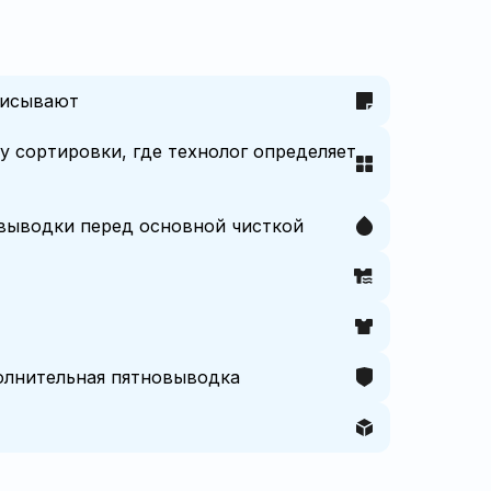
писывают
у сортировки, где технолог определяет
овыводки перед основной чисткой
полнительная пятновыводка