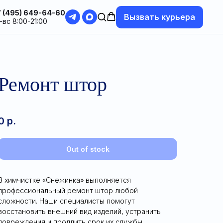
 (495) 649-64-60
Вызвать курьера
-вс 8:00-21:00
Ремонт штор
0
р.
Out of stock
В химчистке «Снежинка» выполняется
профессиональный ремонт штор любой
сложности. Наши специалисты помогут
восстановить внешний вид изделий, устранить
повреждения и продлить срок их службы.