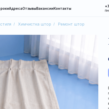
+7
сроки
Адреса
Отзывы
Вакансии
Контакты
пн
стиля
Химчистка штор
Ремонт штор
/
/