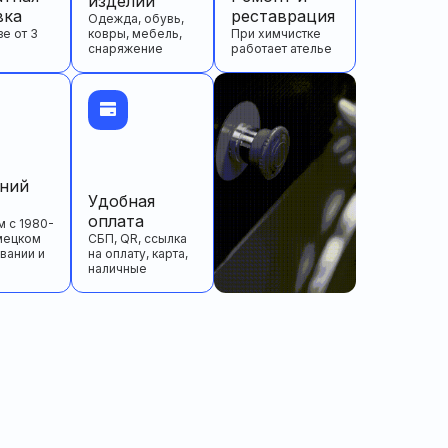
изделий
вка
реставрация
Одежда, обувь,
зе от 3
ковры, мебель,
При химчистке
снаряжение
работает ателье
тний
Удобная
оплата
 с 1980-
мецком
СБП, QR, ссылка
вании и
на оплату, карта,
наличные