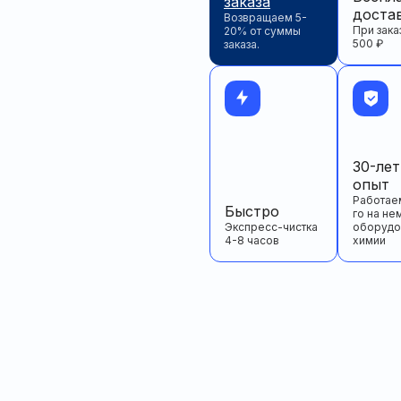
заказа
доста
Возвращаем 5-
При зака
20% от суммы
500 ₽
заказа.
30-ле
опыт
Работаем
Быстро
го на не
Экспресс-чистка
оборудо
4-8 часов
химии