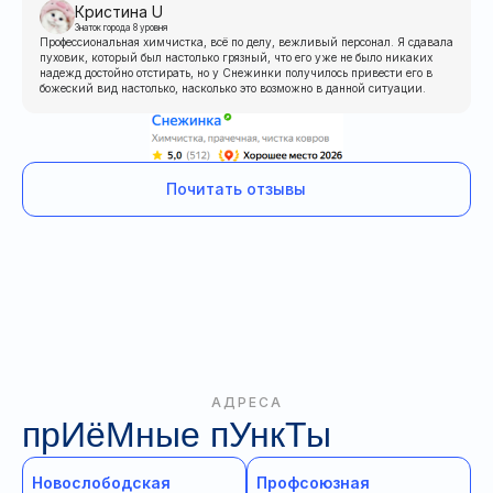
Кристина U
Знаток города 8 уровня
Профессиональная химчистка, всё по делу, вежливый персонал. Я сдавала
пуховик, который был настолько грязный, что его уже не было никаких
надежд достойно отстирать, но у Снежинки получилось привести его в
божеский вид настолько, насколько это возможно в данной ситуации.
Почитать отзывы
АДРЕСА
прИёМные пУнкТы
Новослободская
Профсоюзная