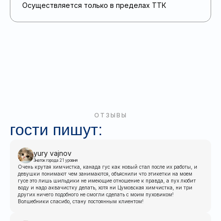
Осуществляется только в пределах ТТК
ОТЗЫВЫ
гости пишут:
yury vajnov
Знаток города 21 уровня
Очень крутая химчистка, канада гус как новый стал после их работы, и
девушки понимают чем занимаются, объяснили что этикетки на моем
гусе это лишь шильдики не имеющие отношение к правда, а пух любит
воду и надо аквачистку делать, хотя ни Цумовская химчистка, ни три
других ничего подобного не смогли сделать с моим пуховиком!
Волшебники спасибо, стану постоянным клиентом!