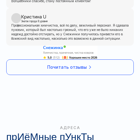
Волшебники спасибо, стану постоянным клиентом!
Кристина U
Знаток города 8 уровня
Профессиональная химчистка, всё по делу, вежливый персонал. Я сдавала
пуховик, который был настолько грязный, что его уже не было никаких
надежд достойно отстирать, но у Снежинки получилось привести его в
божеский вид настолько, насколько это возможно в данной ситуации.
Почитать отзывы
АДРЕСА
прИёМные пУнкТы