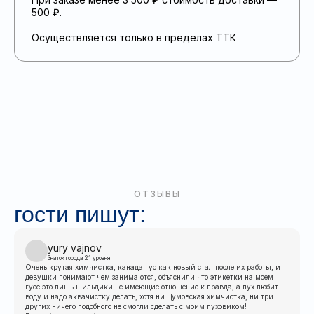
500 ₽.
Осуществляется только в пределах ТТК
ОТЗЫВЫ
гости пишут:
yury vajnov
Знаток города 21 уровня
Очень крутая химчистка, канада гус как новый стал после их работы, и
девушки понимают чем занимаются, объяснили что этикетки на моем
гусе это лишь шильдики не имеющие отношение к правда, а пух любит
воду и надо аквачистку делать, хотя ни Цумовская химчистка, ни три
других ничего подобного не смогли сделать с моим пуховиком!