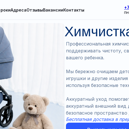
+7
сроки
Адреса
Отзывы
Вакансии
Контакты
пн
Химчистк
Профессиональная химчис
поддерживать чистоту, с
вашего ребенка.
Мы бережно очищаем детс
игрушки и другие изделия 
используя безопасные тех
Аккуратный уход помогает
аккуратный внешний вид д
безопасное пространство
Бесплатная доставка в пре