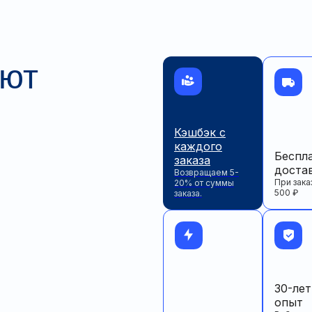
ают
Кэшбэк с
каждого
Беспл
заказа
доста
Возвращаем 5-
При зака
20% от суммы
500 ₽
заказа.
30-ле
опыт