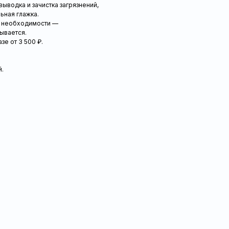
водка и зачистка загрязнений,
ьная глажка.
и необходимости —
ывается.
е от 3 500 ₽.
й.