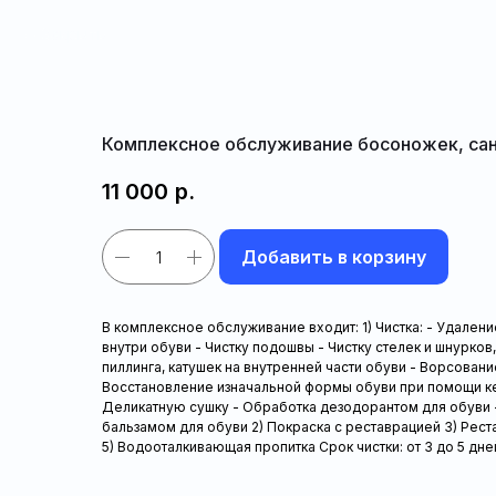
Закрыть
Комплексное обслуживание босоножек, са
11 000
р.
Добавить в корзину
В комплексное обслуживание входит: 1) Чистка: - Удален
внутри обуви - Чистку подошвы - Чистку стелек и шнурков
пиллинга, катушек на внутренней части обуви - Ворсовани
Восстановление изначальной формы обуви при помощи 
Деликатную сушку - Обработка дезодорантом для обуви 
бальзамом для обуви 2) Покраска с реставрацией 3) Рес
5) Водооталкивающая пропитка Срок чистки: от 3 до 5 дне