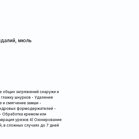
ндалий, мюль
ие общих загрязнений снаружи и
, глажку шнурков - Удаление
е и смягчение замши -
кедровых формодержателей -
- Обработка кремом или
таврация урезов 4) Озонирование
й, в сложных случаях до 7 дней