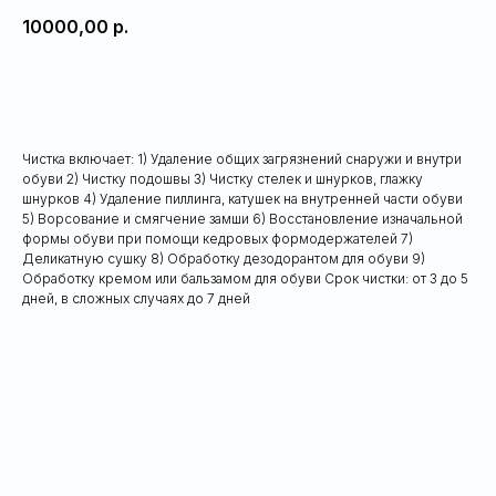
10000,00
р.
Добавить в корзину
Чистка включает: 1) Удаление общих загрязнений снаружи и внутри
обуви 2) Чистку подошвы 3) Чистку стелек и шнурков, глажку
шнурков 4) Удаление пиллинга, катушек на внутренней части обуви
5) Ворсование и смягчение замши 6) Восстановление изначальной
формы обуви при помощи кедровых формодержателей 7)
Деликатную сушку 8) Обработку дезодорантом для обуви 9)
Обработку кремом или бальзамом для обуви Срок чистки: от 3 до 5
дней, в сложных случаях до 7 дней