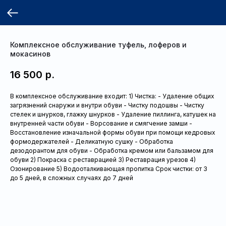
Комплексное обслуживание туфель, лоферов и
мокасинов
16 500
р.
В комплексное обслуживание входит: 1) Чистка: - Удаление общих
загрязнений снаружи и внутри обуви - Чистку подошвы - Чистку
стелек и шнурков, глажку шнурков - Удаление пиллинга, катушек на
внутренней части обуви - Ворсование и смягчение замши -
Восстановление изначальной формы обуви при помощи кедровых
формодержателей - Деликатную сушку - Обработка
дезодорантом для обуви - Обработка кремом или бальзамом для
обуви 2) Покраска с реставрацией 3) Реставрация урезов 4)
Озонирование 5) Водооталкивающая пропитка Срок чистки: от 3
до 5 дней, в сложных случаях до 7 дней