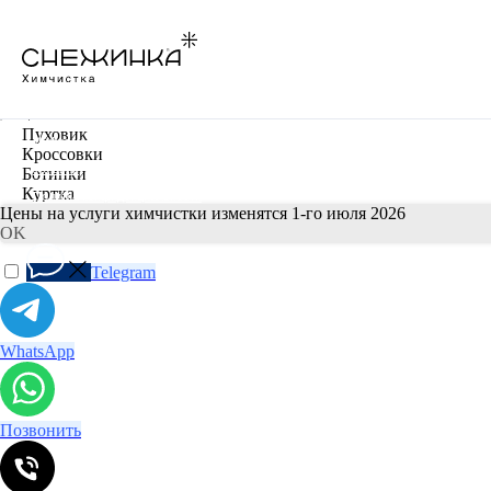
Информация для клиентов
Пуховик
Условия
Кроссовки
Ботинки
Политка конфиденциальности
Куртка
Цены на услуги химчистки изменятся 1-го июля 2026
OK
Telegram
WhatsApp
Позвонить